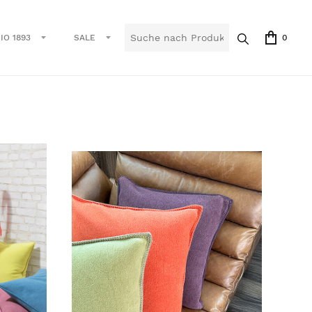
IO 1893
SALE
0