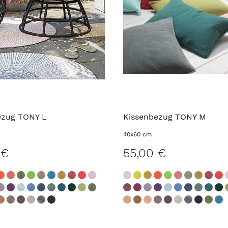
ezug TONY L
Kissenbezug TONY M
40x60 cm
 €
55,00 €