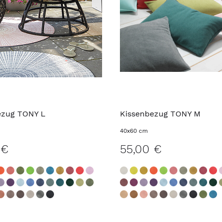
ezug TONY L
Kissenbezug TONY M
40x60 cm
 €
55,00 €