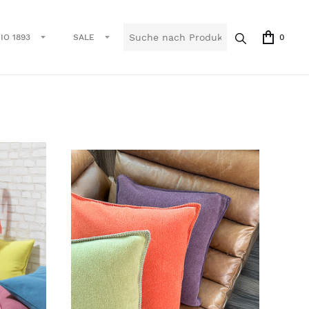
IO 1893
SALE
0