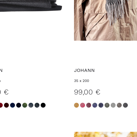
N
JOHANN
m
35 x 200
0 €
99,00 €