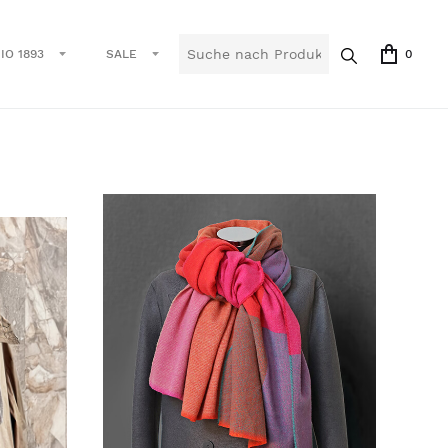
IO 1893
SALE
0