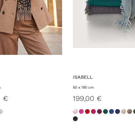
ISABELL
m
60 x 190 cm
0 €
199,00 €