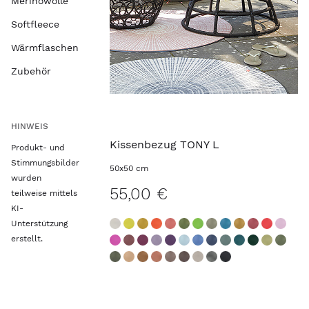
Merinowolle
Softfleece
Wärmflaschen
Zubehör
HINWEIS
Kissenbezug TONY L
Produkt- und
Stimmungsbilder
50x50 cm
wurden
55,00 €
teilweise mittels
KI-
Unterstützung
erstellt.