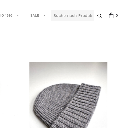
IO 1893
SALE
0