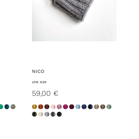
NICO
one size
59,00 €