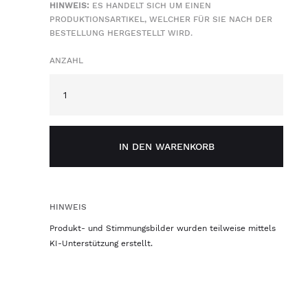
HINWEIS:
ES HANDELT SICH UM EINEN
PRODUKTIONSARTIKEL, WELCHER FÜR SIE NACH DER
BESTELLUNG HERGESTELLT WIRD.
ANZAHL
IN DEN WARENKORB
HINWEIS
Produkt- und Stimmungsbilder wurden teilweise mittels
KI-Unterstützung erstellt.