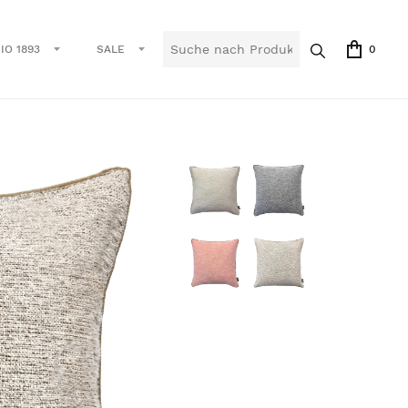
IO 1893
SALE
0