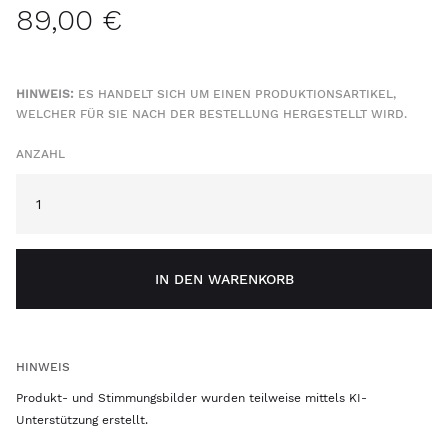
89,00 €
HINWEIS:
ES HANDELT SICH UM EINEN PRODUKTIONSARTIKEL,
WELCHER FÜR SIE NACH DER BESTELLUNG HERGESTELLT WIRD.
ANZAHL
IN DEN WARENKORB
HINWEIS
Produkt- und Stimmungsbilder wurden teilweise mittels KI-
Unterstützung erstellt.