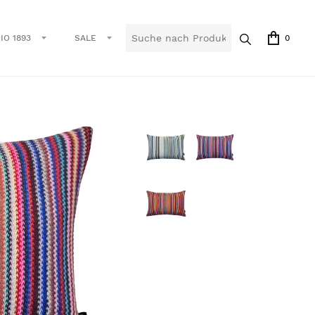
IO 1893
SALE
0