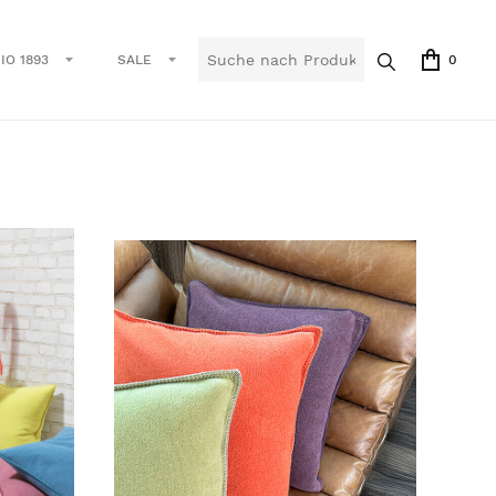
IO 1893
SALE
0