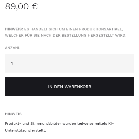
89,00 €
HINWEIS:
ES HANDELT SICH UM EINEN PRODUKTIONSARTIKEL,
WELCHER FÜR SIE NACH DER BESTELLUNG HERGESTELLT WIRD.
ANZAHL
IN DEN WARENKORB
HINWEIS
Produkt- und Stimmungsbilder wurden teilweise mittels KI-
Unterstützung erstellt.