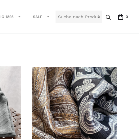
IO 1893
SALE
0