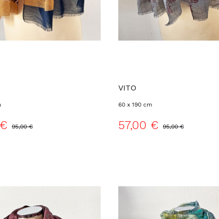
O
VITO
m
60 x 190 cm
 €
57,00 €
95,00 €
95,00 €