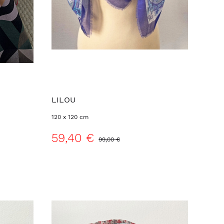
LILOU
120 x 120 cm
59,40 €
99,00 €