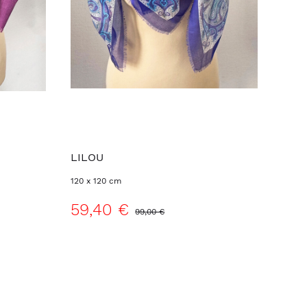
LILOU
120 x 120 cm
59,40 €
99,00 €