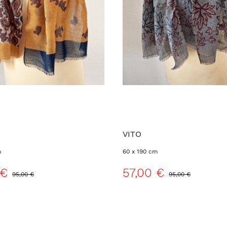
O
VITO
m
60 x 190 cm
 €
57,00 €
95,00 €
95,00 €