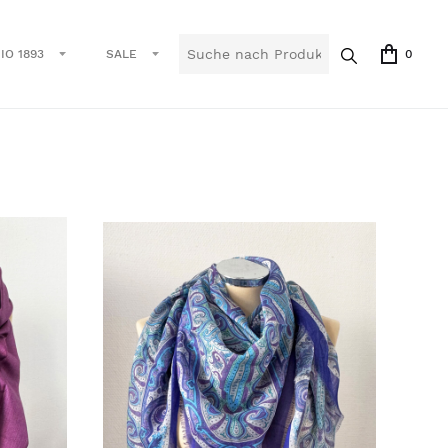
IO 1893
SALE
0