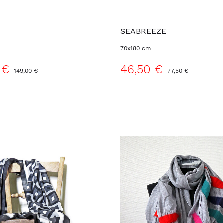
SEABREEZE
70x180 cm
 €
46,50 €
149,00 €
77,50 €