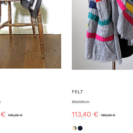
FELT
m
90x200cm
 €
113,40 €
105,00 €
189,00 €