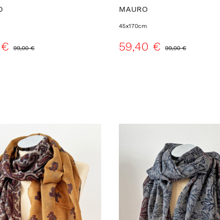
O
MAURO
45x170cm
 €
59,40 €
99,00 €
99,00 €