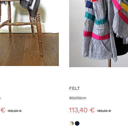
FELT
m
90x200cm
 €
113,40 €
105,00 €
189,00 €