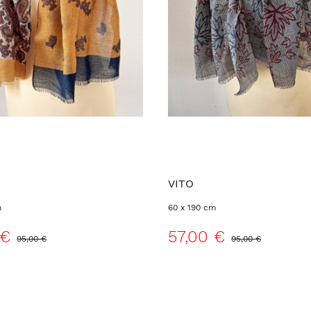
O
VITO
m
60 x 190 cm
 €
57,00 €
95,00 €
95,00 €