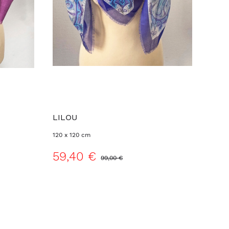
LILOU
120 x 120 cm
59,40 €
99,00 €