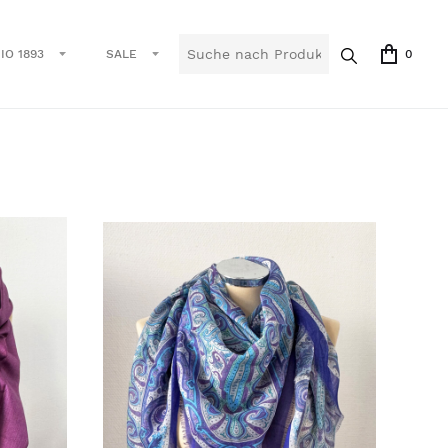
IO 1893
SALE
0