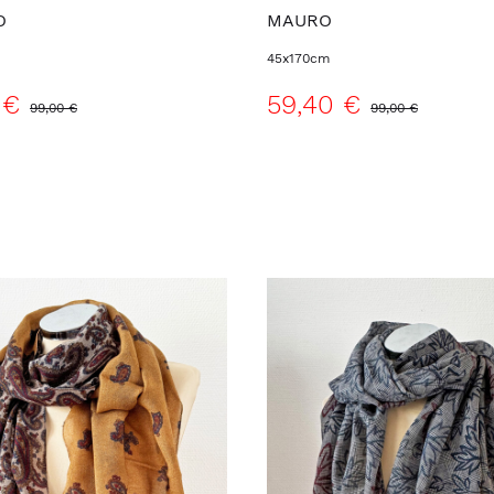
O
MAURO
45x170cm
 €
59,40 €
99,00 €
99,00 €