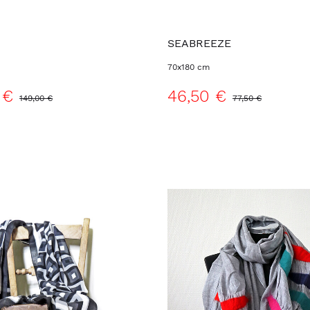
SEABREEZE
70x180 cm
 €
46,50 €
149,00 €
77,50 €