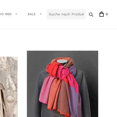
IO 1893
SALE
0