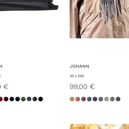
N
JOHANN
m
35 x 200
0 €
99,00 €