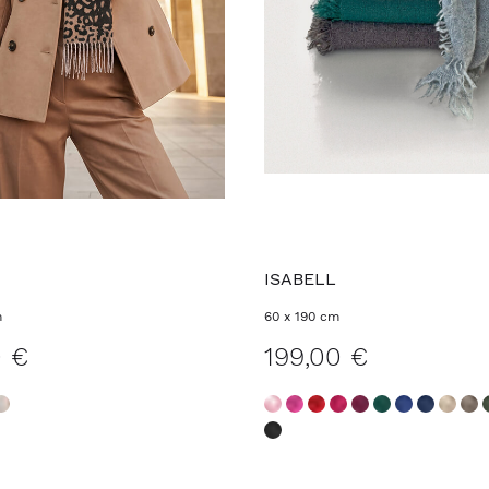
ISABELL
m
60 x 190 cm
0 €
199,00 €