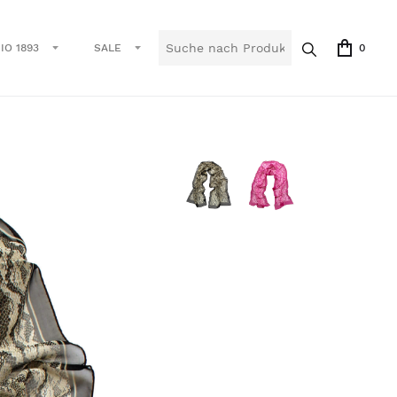
IO 1893
SALE
0