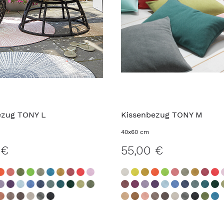
ezug TONY L
Kissenbezug TONY M
40x60 cm
 €
55,00 €