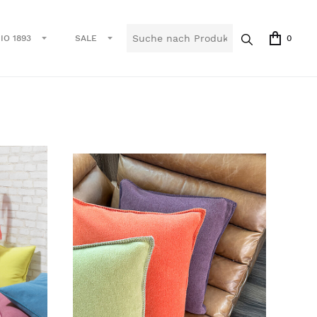
IO 1893
SALE
0