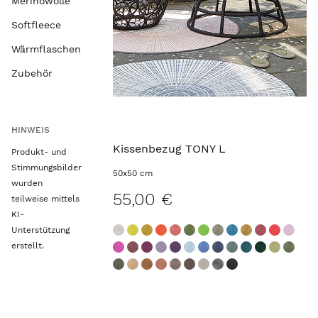
Merinowolle
Softfleece
Wärmflaschen
Zubehör
HINWEIS
Kissenbezug TONY L
Produkt- und
Stimmungsbilder
50x50 cm
wurden
55,00 €
teilweise mittels
KI-
Unterstützung
erstellt.