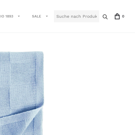
IO 1893
SALE
0