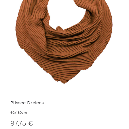
Plissee Dreieck
60x180cm
97,75 €