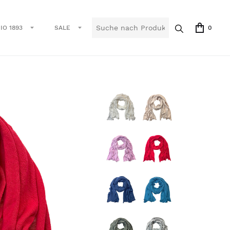
IO 1893
SALE
0