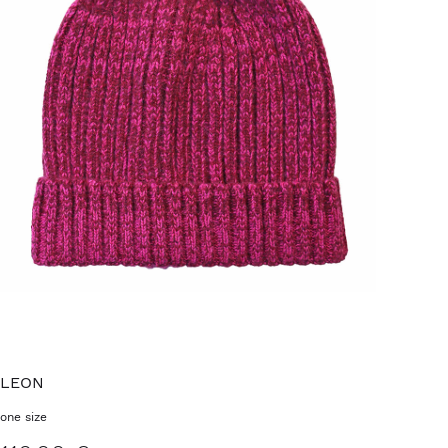
LEON
one size