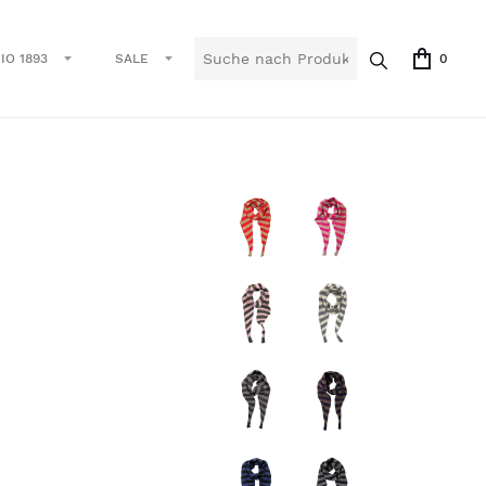
IO 1893
SALE
0