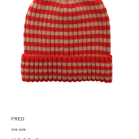
FRED
one size