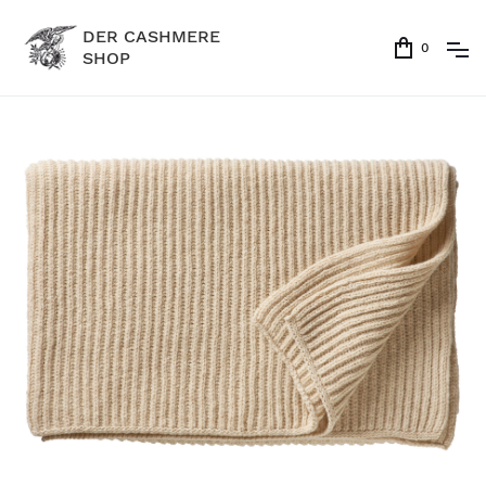
DER CASHMERE
0
SHOP