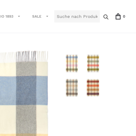
IO 1893
SALE
0