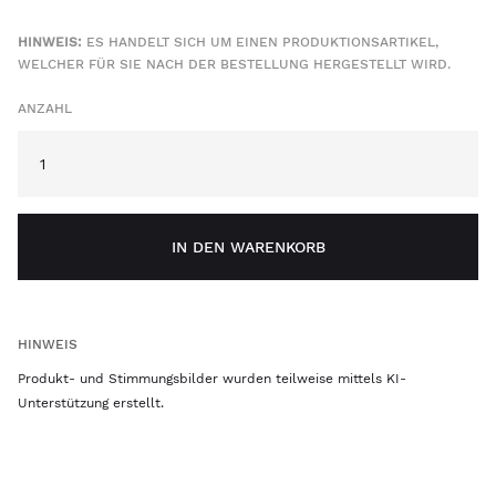
HINWEIS:
ES HANDELT SICH UM EINEN PRODUKTIONSARTIKEL,
WELCHER FÜR SIE NACH DER BESTELLUNG HERGESTELLT WIRD.
ANZAHL
IN DEN WARENKORB
HINWEIS
Produkt- und Stimmungsbilder wurden teilweise mittels KI-
Unterstützung erstellt.