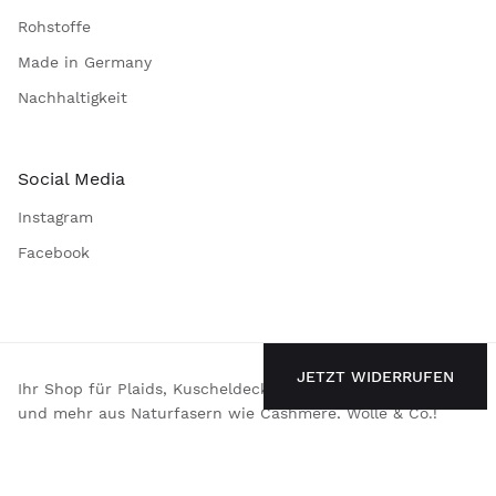
Rohstoffe
Made in Germany
Nachhaltigkeit
Social Media
Instagram
Facebook
JETZT WIDERRUFEN
Ihr Shop für Plaids, Kuscheldecken, Kissen, Schals, Mützen
und mehr aus Naturfasern wie Cashmere, Wolle & Co.!
Hinweis: Produkt- und Stimmungsbilder wurden teilweise
mittels KI-Unterstützung erstellt.