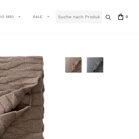
IO 1893
SALE
0